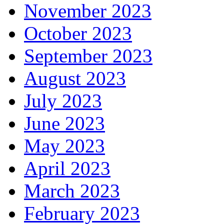
November 2023
October 2023
September 2023
August 2023
July 2023
June 2023
May 2023
April 2023
March 2023
February 2023