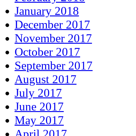
January 2018
December 2017
November 2017
October 2017
September 2017
August 2017
July 2017
June 2017
May 2017
April 2017