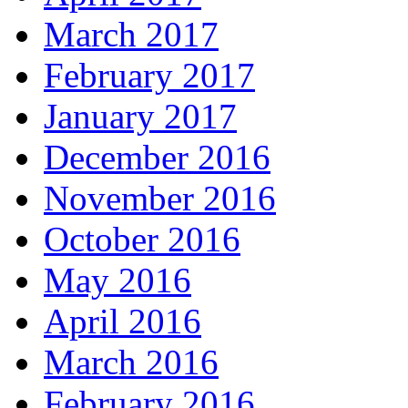
March 2017
February 2017
January 2017
December 2016
November 2016
October 2016
May 2016
April 2016
March 2016
February 2016