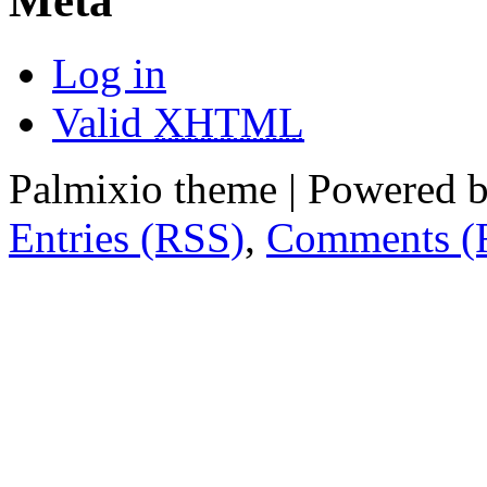
Meta
Log in
Valid
XHTML
Palmixio theme | Powered 
Entries (RSS)
,
Comments (