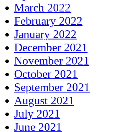
March 2022
February 2022
January 2022
December 2021
November 2021
October 2021
September 2021
August 2021
July 2021
June 2021