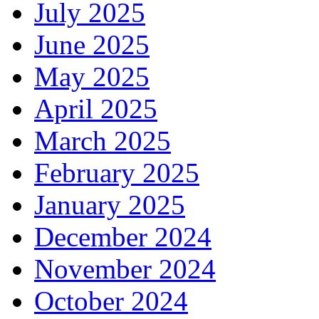
July 2025
June 2025
May 2025
April 2025
March 2025
February 2025
January 2025
December 2024
November 2024
October 2024