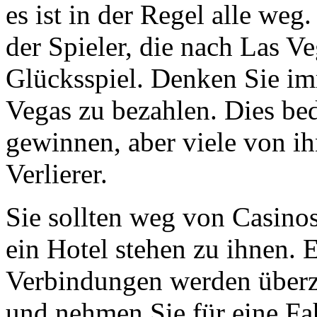
es ist in der Regel alle weg
der Spieler, die nach Las V
Glücksspiel. Denken Sie im
Vegas zu bezahlen. Dies bed
gewinnen, aber viele von ih
Verlierer.
Sie sollten weg von Casinos
ein Hotel stehen zu ihnen. 
Verbindungen werden überz
und nehmen Sie für eine Fah