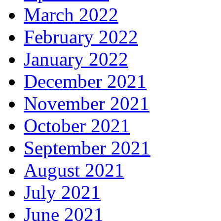
March 2022
February 2022
January 2022
December 2021
November 2021
October 2021
September 2021
August 2021
July 2021
June 2021