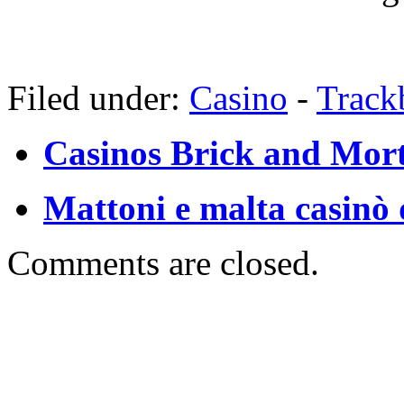
Filed under:
Casino
-
Track
Casinos Brick and Mort
Mattoni e malta casinò
Comments are closed.