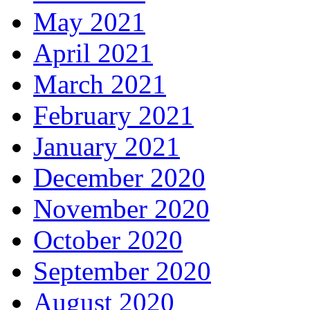
May 2021
April 2021
March 2021
February 2021
January 2021
December 2020
November 2020
October 2020
September 2020
August 2020