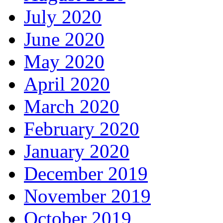
July 2020
June 2020
May 2020
April 2020
March 2020
February 2020
January 2020
December 2019
November 2019
October 2019