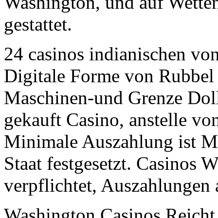
Washington, und auf Wetten 
gestattet.
24 casinos indianischen vo
Digitale Forme von Rubbel 
Maschinen-und Grenze Doll
gekauft Casino, anstelle vo
Minimale Auszahlung ist M
Staat festgesetzt. Casinos W
verpflichtet, Auszahlungen 
Washington Casinos Reicht 