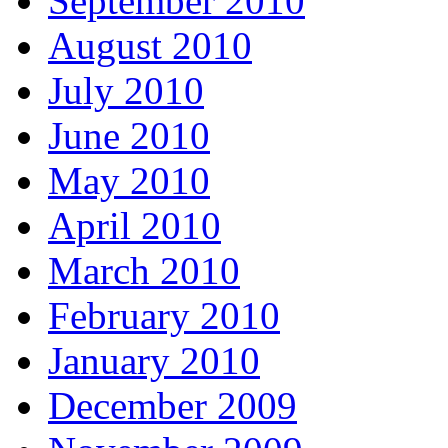
September 2010
August 2010
July 2010
June 2010
May 2010
April 2010
March 2010
February 2010
January 2010
December 2009