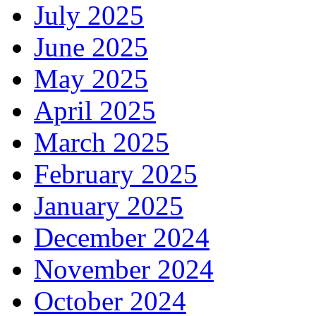
July 2025
June 2025
May 2025
April 2025
March 2025
February 2025
January 2025
December 2024
November 2024
October 2024