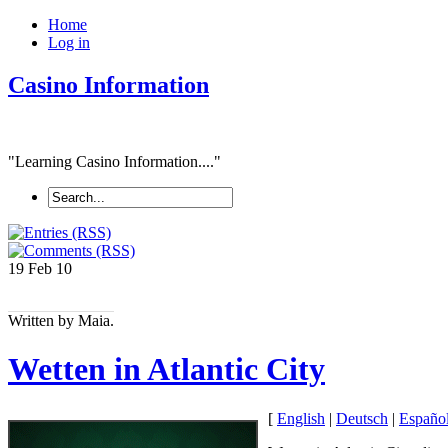
Home
Log in
Casino Information
"Learning Casino Information...."
19 Feb
10
Written by Maia.
Wetten in Atlantic City
[
English
|
Deutsch
|
Españo