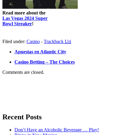
Read more about the
Las Vegas 2024 Super
Bowl Streaker
!
Filed under:
Casino
-
Trackback
Uri
Apuestas en Atlantic City
Casino Betting – The Choices
Comments are closed.
Recent Posts
Don’t Have an Alcoholic Beverage … Play!