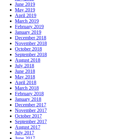
June 2019
May 2019
April 2019
March 2019
February 2019
January 2019
December 2018
November 2018
October 2018
September 2018
August 2018
July 2018
June 2018
May 2018
April 2018
March 2018
February 2018
January 2018
December 2017
November 2017
October 2017
September 2017
August 2017
July 2017
June 2017