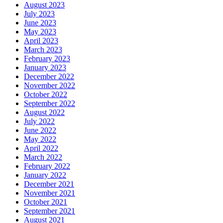
August 2023
July 2023
June 2023
May 2023
April 2023
March 2023
February 2023
January 2023
December 2022
November 2022
October 2022
September 2022
August 2022
July 2022
June 2022
May 2022
April 2022
March 2022
February 2022
January 2022
December 2021
November 2021
October 2021
September 2021
August 2021