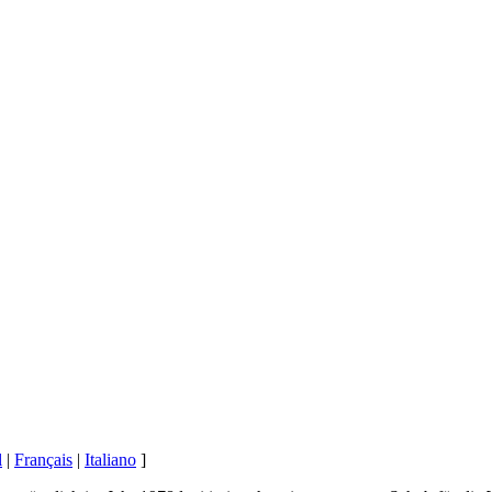
l
|
Français
|
Italiano
]