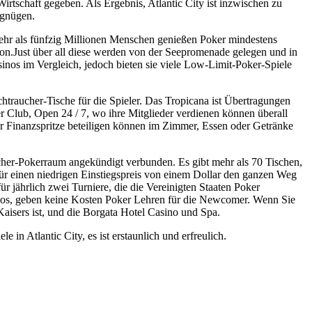
Wirtschaft gegeben. Als Ergebnis, Atlantic City ist inzwischen zu
rgnügen.
ehr als fünfzig Millionen Menschen genießen Poker mindestens
ion.Just über all diese werden von der Seepromenade gelegen und in
asinos im Vergleich, jedoch bieten sie viele Low-Limit-Poker-Spiele
traucher-Tische für die Spieler. Das Tropicana ist Übertragungen
r Club, Open 24 / 7, wo ihre Mitglieder verdienen können überall
ser Finanzspritze beteiligen können im Zimmer, Essen oder Getränke
raucher-Pokerraum angekündigt verbunden. Es gibt mehr als 70 Tischen,
ür einen niedrigen Einstiegspreis von einem Dollar den ganzen Weg
r jährlich zwei Turniere, die die Vereinigten Staaten Poker
nos, geben keine Kosten Poker Lehren für die Newcomer. Wenn Sie
aisers ist, und die Borgata Hotel Casino und Spa.
 in Atlantic City, es ist erstaunlich und erfreulich.