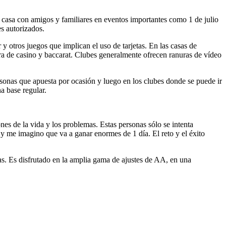
casa con amigos y familiares en eventos importantes como 1 de julio
es autorizados.
 y otros juegos que implican el uso de tarjetas. En las casas de
rra de casino y baccarat. Clubes generalmente ofrecen ranuras de vídeo
sonas que apuesta por ocasión y luego en los clubes donde se puede ir
a base regular.
nes de la vida y los problemas. Estas personas sólo se intenta
 me imagino que va a ganar enormes de 1 día. El reto y el éxito
s. Es disfrutado en la amplia gama de ajustes de AA, en una