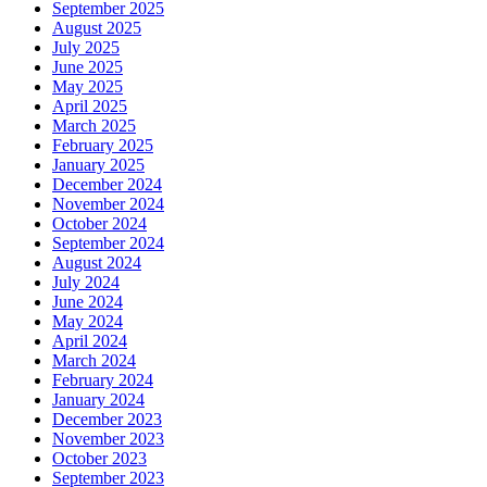
September 2025
August 2025
July 2025
June 2025
May 2025
April 2025
March 2025
February 2025
January 2025
December 2024
November 2024
October 2024
September 2024
August 2024
July 2024
June 2024
May 2024
April 2024
March 2024
February 2024
January 2024
December 2023
November 2023
October 2023
September 2023