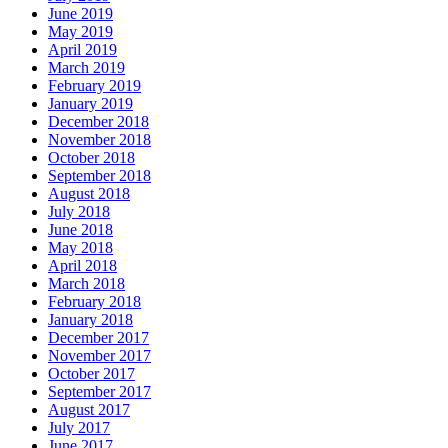
June 2019
May 2019
April 2019
March 2019
February 2019
January 2019
December 2018
November 2018
October 2018
September 2018
August 2018
July 2018
June 2018
May 2018
April 2018
March 2018
February 2018
January 2018
December 2017
November 2017
October 2017
September 2017
August 2017
July 2017
June 2017